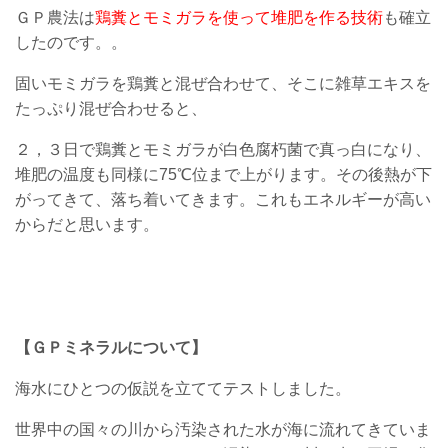
ＧＰ農法は
鶏糞とモミガラを使って堆肥を作る技術
も確立
したのです。。
固いモミガラを鶏糞と混ぜ合わせて、そこに雑草エキスを
たっぷり混ぜ合わせると、
２，３日で鶏糞とモミガラが白色腐朽菌で真っ白になり、
堆肥の温度も同様に75℃位まで上がります。その後熱が下
がってきて、落ち着いてきます。これもエネルギーが高い
からだと思います。
【ＧＰミネラルについて】
海水にひとつの仮説を立ててテストしました。
世界中の国々の川から汚染された水が海に流れてきていま