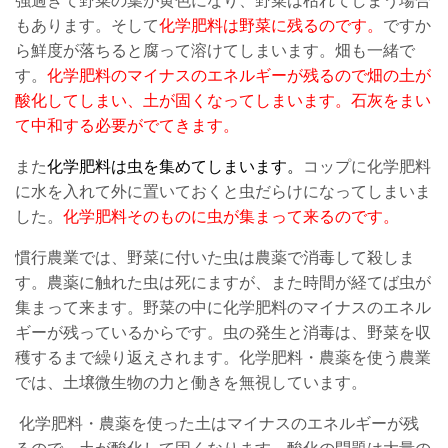
強過ぎて野菜の葉が黄色になり、野菜は枯れてしまう場合
もあります。そして
化学肥料は野菜に残るのです。
ですか
ら鮮度が落ちると腐って溶けてしまいます。畑も一緒で
す。
化学肥料のマイナスのエネルギーが残るので畑の土が
酸化してしまい、土が固くなってしまいます。石灰をまい
て中和する必要がでてきます。
また
化学肥料は虫を集めてしまいます。
コップに化学肥料
に水を入れて外に置いておくと虫だらけになってしまいま
した。
化学肥料そのものに虫が集まって来るのです。
慣行農業では、野菜に付いた虫は農薬で消毒して殺しま
す。農薬に触れた虫は死にますが、また時間が経てば虫が
集まって来ます。野菜の中に化学肥料のマイナスのエネル
ギーが残っているからです。虫の発生と消毒は、野菜を収
穫するまで繰り返えされます。化学肥料・農薬を使う農業
では、土壌微生物の力と働きを無視しています。
化学肥料・農薬を使った土はマイナスのエネルギーが残