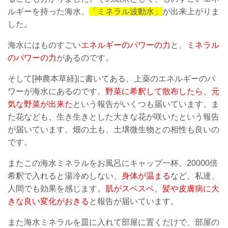
ルギーを持った海水、
「ミネラル波動水」
が出来上がりま
した。
海水にはものすごい
エネルギーのパワーの力
と、
ミネラル
のパワーの力
があるのです。
そして[神農本草経]に書いてある、上薬のエネルギーのパ
ワーが海水にあるのです。
野菜に希釈して散布したら、元
気な野菜が出来た
という報告がいくつも届いています。ま
た花なども、生き生きとした大きな花が咲いたという報告
が届いています。畑の土も、土壌微生物との相性も良いの
です。
またこの海水ミネラルをお風呂にキャップ一杯、20000倍
希釈で入れると湯冷めしない、
身体が温まる
など、私達、
人間でも効果を感じます。
肌がスベスベ、髪や皮膚病に大
きな良い変化がおきる
と報告が届いています。
また海水ミネラルを皿に入れて部屋に置くだけで、部屋の