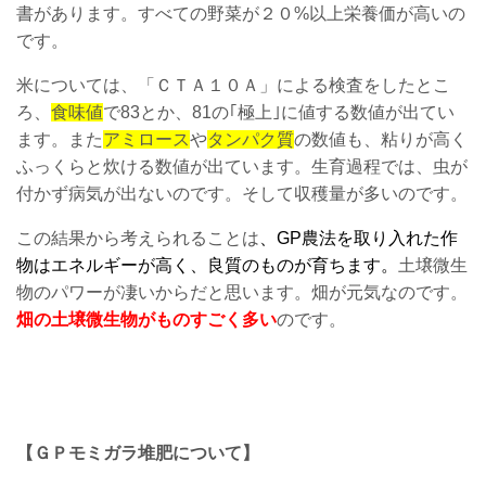
書があります。すべての野菜が２０%以上栄養価が高いの
です。
米については、「ＣＴＡ１０Ａ」による検査をしたとこ
ろ、
食味値
で83とか、81の｢極上｣に値する数値が出てい
ます。また
アミロース
や
タンパク質
の数値も、粘りが高く
ふっくらと炊ける数値が出ています。生育過程では、虫が
付かず病気が出ないのです。そして収穫量が多いのです。
この結果から考えられることは
、GP農法を取り入れた作
物はエネルギーが高く、良質のものが育ちます。
土壌微生
物のパワーが凄いからだと思います。畑が元気なのです。
畑の土壌微生物がものすごく多い
のです。
【ＧＰモミガラ堆肥について】