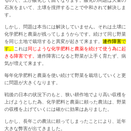
るので、土が酸化して固くなります。酸化の問題は大量の
石灰をまいて、土壌を撹拌することで中和されて解決しま
す。
しかし、問題は本当には解決していません。それは土壌に
化学肥料と農薬が残ってしまうからです。続けて同じ野菜
を同じ土地で栽培すると異変が起きて来ます。
連作障害
で
す。
これは
同じような化学肥料と農薬を続けて使う為に起
きる障害です。
連作障害になると野菜が上手く育たず、病
気が増えて来ます。
毎年化学肥料と農薬を使い続けて野菜を栽培していくと更
に問題が大きくなります。
戦後の日本の状況下のもと、狭い耕作地でより高い収穫を
上げようとした為、化学肥料と農薬に頼った農法は、野菜
の収穫を上げていくには確かに効果はありました。
しかし、長年この農法に頼ってしまったことにより、近年
大きな弊害が出てきました。