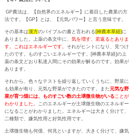
GP農法は、【自然界のエネルギー】に着目した農業の方
法です。【GP】とは、【元気パワー】と言う意味です。
その基本は
漢方
のバイブルの書と言われる
[神農本草経]
に
ありました。上薬の条文中に、
気を増す、若返るとありま
す。これはエネルギーです。
それがヒントになり、見つけ
たのです。ものすごいエネルギーです。[神農本草経]の上
薬の条文どおり私達人間にその効果が解るのです。効果が
あります。
それから、色々なテストを繰り返していくうちに、野菜に
も効果が有り、元気な野菜ができたのです。また
元気な野
菜が育つ畑には、ものすごい数の土壌微生物がいる
ことが
わかりました。
このエネルギーが土壌微生物のエネルギー
になることがわかりました。エネルギーは大きく分けて、
二種類で、嫌気性用と好気性用です。
土壌微生物も何億、何兆といますが、大きく分けて、嫌気