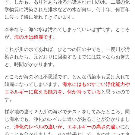
す。しかも、ありとあらゆる汚染された川の水、工場の化
学物質に汚染された排水などの水が何年、何十年、何百年
に渡って海に流れてきています。
本来なら、海の水は汚れてしまっていいはずです。ところ
が、
海の水は綺麗です。
これが川の水であれば、ひとつの国の中でも、一度川が汚
染されたら、元どおりに回復するまでには並々ならぬ努力
と、時間がかかります。
ところが海の水は不思議です。どんな汚染水も受け入れて
綺麗になってしまいます。
海水にはものすごい浄化能力や
エネルギーに変える能力を、何か持っている
と思ったので
す。
採水地の違う２カ所の海水でテストをしてみたところ、同
じ海水でも、浄化のレベルに違いがあることが分かりまし
た。
浄化のレベルの違いが、エネルギーの高さの違い
にな
ることも分かりました。その結果として、ものすごいエネ