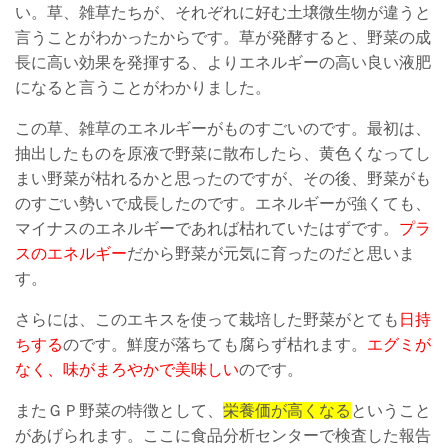
い。草、雑草たちが、それぞれに好む土壌微生物が違うと
言うことがわかったからです。草が発酵すると、野菜の成
長に高い効果を発揮する、よりエネルギーの高い良い液肥
になると言うことがわかりました。
この草、雑草のエネルギーがものすごいのです。最初は、
抽出したものを原液で野菜に散布したら、黄色くなってし
まい野菜が枯れるかと思ったのですが、その後、野菜がも
のすごい勢いで成長したのです。エネルギーが強くても、
マイナスのエネルギーであれば枯れていたはずです。
プラ
スのエネルギー
だから野菜が元気に育ったのだと思いま
す。
さらには、このエキスを使って栽培した野菜がとても
日持
ちする
のです。鮮度が落ちても腐らず枯れます。
エグミが
なく、味がまろやかで美味しい
のです。
またＧＰ野菜の特徴として、
栄養価が高くなる
ということ
があげられます。ここに食品分析センターで検査した報告