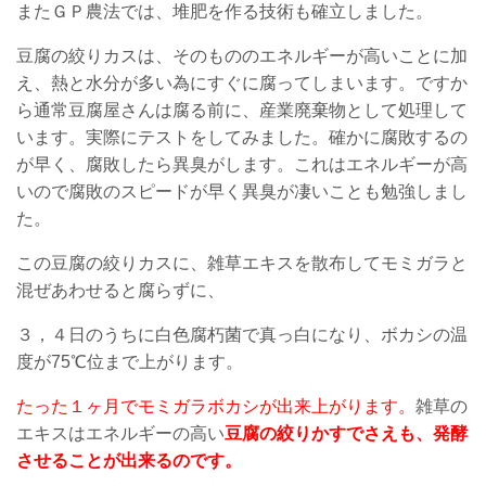
またＧＰ農法では、堆肥を作る技術も確立しました。
豆腐の絞りカスは、そのもののエネルギーが高いことに加
え、熱と水分が多い為にすぐに腐ってしまいます。ですか
ら通常豆腐屋さんは腐る前に、産業廃棄物として処理して
います。実際にテストをしてみました。確かに腐敗するの
が早く、腐敗したら異臭がします。これはエネルギーが高
いので腐敗のスピードが早く異臭が凄いことも勉強しまし
た。
この豆腐の絞りカスに、雑草エキスを散布してモミガラと
混ぜあわせると腐らずに、
３，４日のうちに白色腐朽菌で真っ白になり、ボカシの温
度が75℃位まで上がります。
たった１ヶ月でモミガラボカシが出来上がります。
雑草の
エキスはエネルギーの高い
豆腐の絞りかすでさえも、発酵
させることが出来るのです。