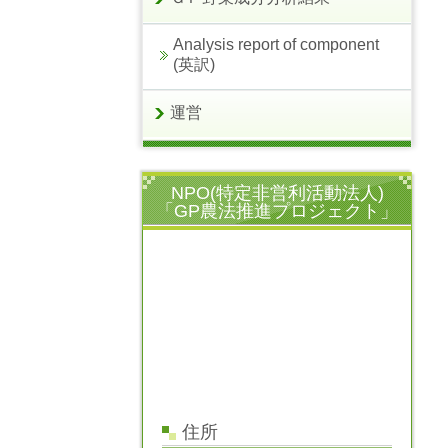
Analysis report of component
(英訳)
運営
NPO(特定非営利活動法人)
「GP農法推進プロジェクト」
住所