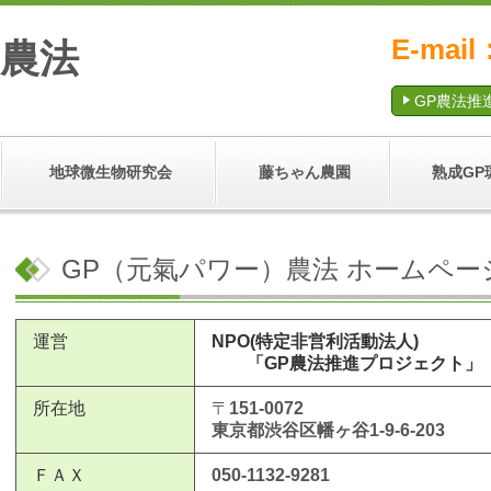
E-mai
）農法
GP農法推
地球微生物研究会
藤ちゃん農園
熟成GP
GP（元氣パワー）農法 ホームペー
運営
NPO(特定非営利活動法人)
「GP農法推進プロジェクト」
所在地
〒
151-0072
東京都渋谷区幡ヶ谷1-9-6-203
ＦＡＸ
050-1132-9281