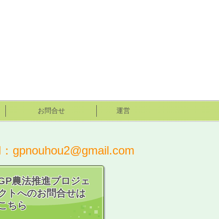
お問合せ
運営
il：gpnouhou2@gmail.com
GP農法推進プロジェ
クトへのお問合せは
こちら