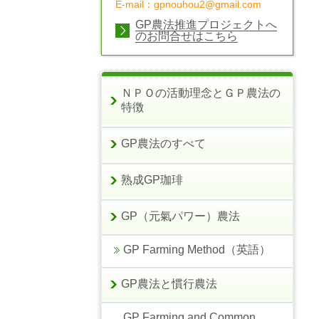
E-mail：gpnouhou2@gmail.com
GP農法推進プロジェクトへ
のお問合せはこちら
ＮＰＯの活動理念とＧＰ農法の
特徴
GP農法のすべて
熟成GP珈琲
GP（元氣パワー）農法
GP Farming Method（英語）
GP農法と慣行農法
GP Farming and Common