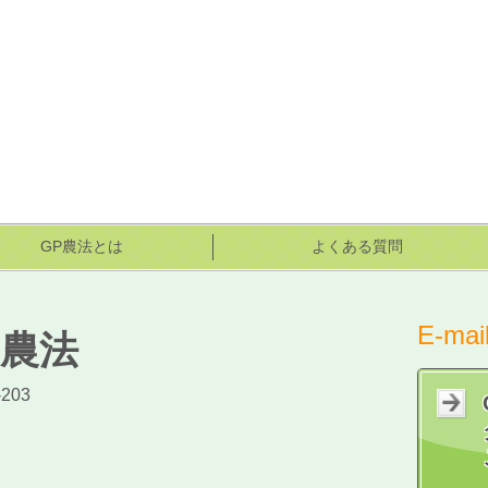
GP農法とは
よくある質問
E-ma
）農法
203